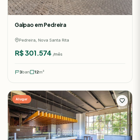
Galpao em Pedreira
Pedreira, Nova Santa Rita
R$ 301.574
/mês
3
ban
12
m²
Alugar