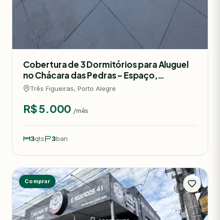
Cobertura de 3 Dormitórios para Aluguel
no Chácara das Pedras – Espaço,
Conforto e Excelente Localização
Três Figueiras, Porto Alegre
R$ 5.000
/mês
3
qts
3
ban
Comprar