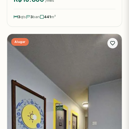
/mês
3
qts
3
ban
441
m²
Alugar