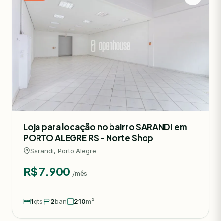
Loja para locação no bairro SARANDI em
PORTO ALEGRE RS - Norte Shop
Sarandi, Porto Alegre
R$ 7.900
/mês
1
qts
2
ban
210
m²