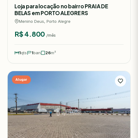
Loja para locação no bairro PRAIA DE
BELAS em PORTO ALEGRE RS
Menino Deus, Porto Alegre
R$ 4.800
/mês
1
qts
1
ban
26
m²
Alugar