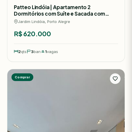
Patteo Lindóia | Apartamento 2
Dormitórios com Suíte e Sacada com
Churrasqueira
Jardim Lindóia, Porto Alegre
R$ 620.000
2
qts
3
ban
1
vagas
Comprar