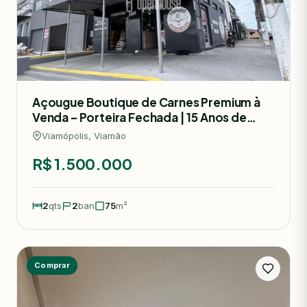
Açougue Boutique de Carnes Premium à
Venda – Porteira Fechada | 15 Anos de
Mercado | R$ 1.500.000
Viamópolis, Viamão
R$ 1.500.000
2
qts
2
ban
75
m²
Comprar