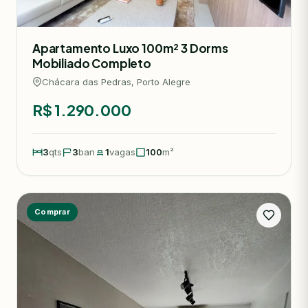
Apartamento Luxo 100m² 3 Dorms
Mobiliado Completo
Chácara das Pedras, Porto Alegre
R$ 1.290.000
3
qts
3
ban
1
vagas
100
m²
Comprar