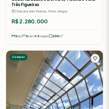
Três Figueiras
Chácara das Pedras, Porto Alegre
R$ 2.280.000
3
qts
3
ban
2
vagas
209
m²
Comprar