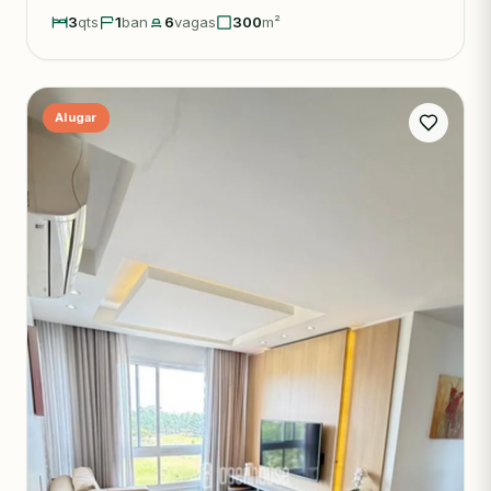
3
qts
1
ban
6
vagas
300
m²
Alugar