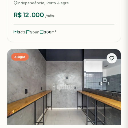
Independência, Porto Alegre
R$ 12.000
/mês
3
qts
3
ban
360
m²
Alugar