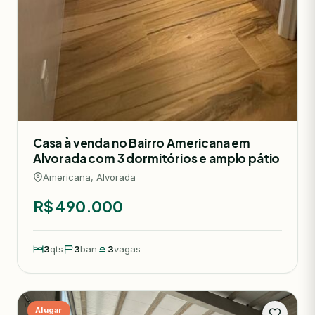
Casa à venda no Bairro Americana em
Alvorada com 3 dormitórios e amplo pátio
Americana, Alvorada
R$ 490.000
3
qts
3
ban
3
vagas
Alugar