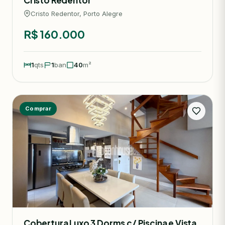
Cristo Redentor
Cristo Redentor, Porto Alegre
R$ 160.000
1
qts
1
ban
40
m²
Comprar
Cobertura Luxo 3 Dorms c/ Piscina e Vista