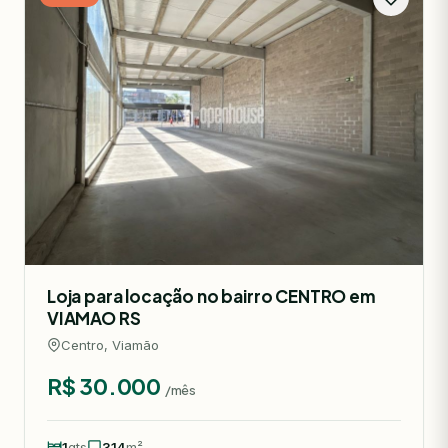
Loja para locação no bairro CENTRO em
VIAMAO RS
Centro, Viamão
R$ 30.000
/mês
1
qts
314
m²