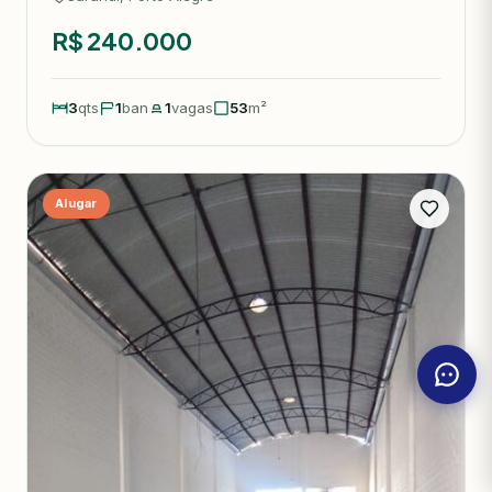
R$ 240.000
3
qts
1
ban
1
vagas
53
m²
Alugar