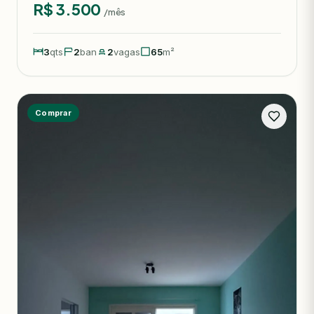
R$ 3.500
/mês
3
qts
2
ban
2
vagas
65
m²
Comprar