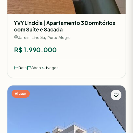
YVY Lindóia | Apartamento 3 Dormitórios
com Suíte e Sacada
Jardim Lindóia, Porto Alegre
R$ 1.990.000
3
qts
3
ban
1
vagas
Alugar