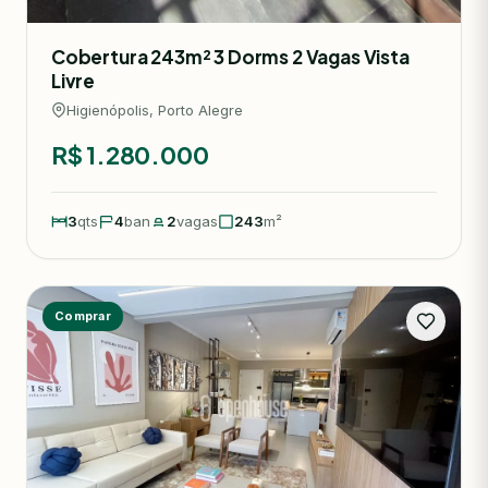
Cobertura 243m² 3 Dorms 2 Vagas Vista
Livre
Higienópolis, Porto Alegre
R$ 1.280.000
3
qts
4
ban
2
vagas
243
m²
Comprar