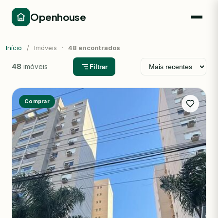
Openhouse
Início
/
Imóveis
·
48 encontrados
48
imóveis
Filtrar
Comprar