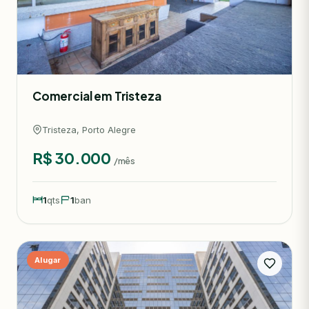
Comercial em Tristeza
Tristeza, Porto Alegre
R$ 30.000
/mês
1
qts
1
ban
Alugar